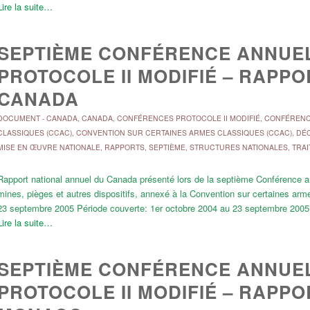
Lire la suite…
SEPTIÈME CONFÉRENCE ANNUEL
PROTOCOLE II MODIFIÉ – RAPP
CANADA
DOCUMENT
-
CANADA
,
CANADA
,
CONFÉRENCES PROTOCOLE II MODIFIÉ
,
CONFÉRENCE
CLASSIQUES (CCAC)
,
CONVENTION SUR CERTAINES ARMES CLASSIQUES (CCAC)
,
DÉC
MISE EN ŒUVRE NATIONALE
,
RAPPORTS
,
SEPTIÈME
,
STRUCTURES NATIONALES
,
TRAI
Rapport national annuel du Canada présenté lors de la septième Conférence ann
mines, pièges et autres dispositifs, annexé à la Convention sur certaines a
23 septembre 2005 Période couverte: 1er octobre 2004 au 23 septembre 20
Lire la suite…
SEPTIÈME CONFÉRENCE ANNUEL
PROTOCOLE II MODIFIÉ – RAPP