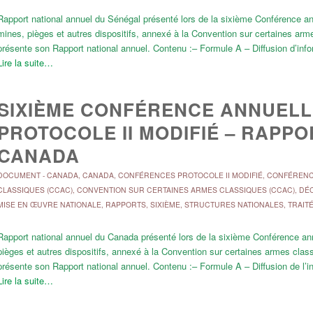
Rapport national annuel du Sénégal présenté lors de la sixième Conférence annu
mines, pièges et autres dispositifs, annexé à la Convention sur certaines ar
présente son Rapport national annuel. Contenu :– Formule A – Diffusion d’inf
Lire la suite…
SIXIÈME CONFÉRENCE ANNUELLE
PROTOCOLE II MODIFIÉ – RAPP
CANADA
DOCUMENT
-
CANADA
,
CANADA
,
CONFÉRENCES PROTOCOLE II MODIFIÉ
,
CONFÉRENCE
CLASSIQUES (CCAC)
,
CONVENTION SUR CERTAINES ARMES CLASSIQUES (CCAC)
,
DÉC
MISE EN ŒUVRE NATIONALE
,
RAPPORTS
,
SIXIÈME
,
STRUCTURES NATIONALES
,
TRAIT
Rapport national annuel du Canada présenté lors de la sixième Conférence annu
pièges et autres dispositifs, annexé à la Convention sur certaines armes cla
présente son Rapport national annuel. Contenu :– Formule A – Diffusion de l’
Lire la suite…