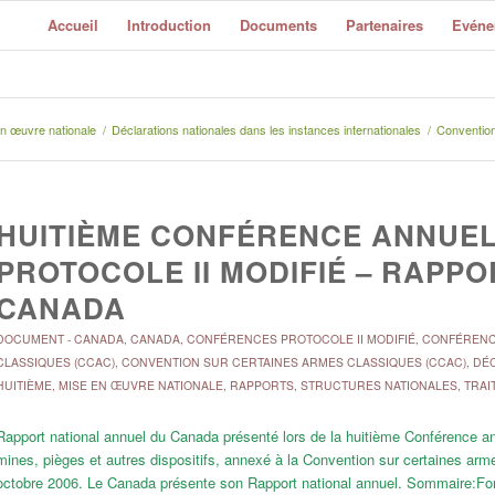
Accueil
Introduction
Documents
Partenaires
Evéne
n œuvre nationale
/
Déclarations nationales dans les instances internationales
/
Conventio
HUITIÈME CONFÉRENCE ANNUELL
PROTOCOLE II MODIFIÉ – RAPP
CANADA
DOCUMENT
-
CANADA
,
CANADA
,
CONFÉRENCES PROTOCOLE II MODIFIÉ
,
CONFÉRENCE
CLASSIQUES (CCAC)
,
CONVENTION SUR CERTAINES ARMES CLASSIQUES (CCAC)
,
DÉC
HUITIÈME
,
MISE EN ŒUVRE NATIONALE
,
RAPPORTS
,
STRUCTURES NATIONALES
,
TRAI
Rapport national annuel du Canada présenté lors de la huitième Conférence annu
mines, pièges et autres dispositifs, annexé à la Convention sur certaines a
octobre 2006. Le Canada présente son Rapport national annuel. Sommaire:Fo