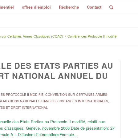
mentiel
offres d’emploi
Recherche
Contact
n sur Certaines Armes Classiques (CCAC)
/
Conférences Protocole II modifié
E DES ETATS PARTIES AU
ORT NATIONAL ANNUEL DU
S PROTOCOLE II MODIFIÉ
,
CONVENTION SUR CERTAINES ARMES
LARATIONS NATIONALES DANS LES INSTANCES INTERNATIONALES
,
TÉS ET DROIT INTERNATIONAL
elle des Etats Parties au Protocole II modifié, relatif aux
rmes classiques. Genève, novembre 2006 Date de présentation: 27
rmule A – Diffusion d’informationsFormule…