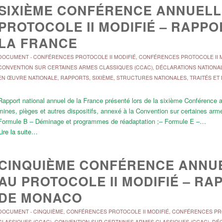
SIXIÈME CONFÉRENCE ANNUELLE
PROTOCOLE II MODIFIÉ – RAPP
LA FRANCE
DOCUMENT
-
CONFÉRENCES PROTOCOLE II MODIFIÉ
,
CONFÉRENCES PROTOCOLE II M
CONVENTION SUR CERTAINES ARMES CLASSIQUES (CCAC)
,
DÉCLARATIONS NATIONA
EN ŒUVRE NATIONALE
,
RAPPORTS
,
SIXIÈME
,
STRUCTURES NATIONALES
,
TRAITÉS ET
Rapport national annuel de la France présenté lors de la sixième Conférence an
mines, pièges et autres dispositifs, annexé à la Convention sur certaines arm
Formule B – Déminage et programmes de réadaptation ;– Formule E –…
Lire la suite…
CINQUIÈME CONFÉRENCE ANNUE
AU PROTOCOLE II MODIFIÉ – R
DE MONACO
DOCUMENT
-
CINQUIÈME
,
CONFÉRENCES PROTOCOLE II MODIFIÉ
,
CONFÉRENCES PRO
CLASSIQUES (CCAC)
,
CONVENTION SUR CERTAINES ARMES CLASSIQUES (CCAC)
,
DÉC