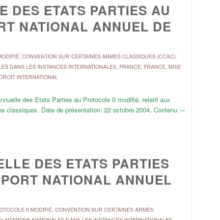
 DES ETATS PARTIES AU
ORT NATIONAL ANNUEL DE
ODIFIÉ
,
CONVENTION SUR CERTAINES ARMES CLASSIQUES (CCAC)
,
LES DANS LES INSTANCES INTERNATIONALES
,
FRANCE
,
FRANCE
,
MISE
 DROIT INTERNATIONAL
nuelle des Etats Parties au Protocole II modifié, relatif aux
es classiques. Date de présentation: 22 octobre 2004. Contenu :–
LLE DES ETATS PARTIES
APPORT NATIONAL ANNUEL
TOCOLE II MODIFIÉ
,
CONVENTION SUR CERTAINES ARMES
LARATIONS NATIONALES DANS LES INSTANCES INTERNATIONALES
,