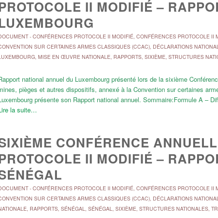
PROTOCOLE II MODIFIÉ – RAPP
LUXEMBOURG
DOCUMENT
-
CONFÉRENCES PROTOCOLE II MODIFIÉ
,
CONFÉRENCES PROTOCOLE II M
CONVENTION SUR CERTAINES ARMES CLASSIQUES (CCAC)
,
DÉCLARATIONS NATIONA
LUXEMBOURG
,
MISE EN ŒUVRE NATIONALE
,
RAPPORTS
,
SIXIÈME
,
STRUCTURES NATI
Rapport national annuel du Luxembourg présenté lors de la sixième Conférence 
mines, pièges et autres dispositifs, annexé à la Convention sur certaines ar
Luxembourg présente son Rapport national annuel. Sommaire:Formule A – Diffu
Lire la suite…
SIXIÈME CONFÉRENCE ANNUELLE
PROTOCOLE II MODIFIÉ – RAPP
SÉNÉGAL
DOCUMENT
-
CONFÉRENCES PROTOCOLE II MODIFIÉ
,
CONFÉRENCES PROTOCOLE II M
CONVENTION SUR CERTAINES ARMES CLASSIQUES (CCAC)
,
DÉCLARATIONS NATIONA
NATIONALE
,
RAPPORTS
,
SÉNÉGAL
,
SÉNÉGAL
,
SIXIÈME
,
STRUCTURES NATIONALES
,
TR