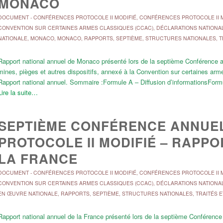
MONACO
DOCUMENT
-
CONFÉRENCES PROTOCOLE II MODIFIÉ
,
CONFÉRENCES PROTOCOLE II M
CONVENTION SUR CERTAINES ARMES CLASSIQUES (CCAC)
,
DÉCLARATIONS NATIONA
NATIONALE
,
MONACO
,
MONACO
,
RAPPORTS
,
SEPTIÈME
,
STRUCTURES NATIONALES
,
T
Rapport national annuel de Monaco présenté lors de la septième Conférence ann
mines, pièges et autres dispositifs, annexé à la Convention sur certaines 
Rapport national annuel. Sommaire :Formule A – Diffusion d’informationsF
Lire la suite…
SEPTIÈME CONFÉRENCE ANNUEL
PROTOCOLE II MODIFIÉ – RAPP
LA FRANCE
DOCUMENT
-
CONFÉRENCES PROTOCOLE II MODIFIÉ
,
CONFÉRENCES PROTOCOLE II M
CONVENTION SUR CERTAINES ARMES CLASSIQUES (CCAC)
,
DÉCLARATIONS NATIONA
EN ŒUVRE NATIONALE
,
RAPPORTS
,
SEPTIÈME
,
STRUCTURES NATIONALES
,
TRAITÉS E
Rapport national annuel de la France présenté lors de la septième Conférence a