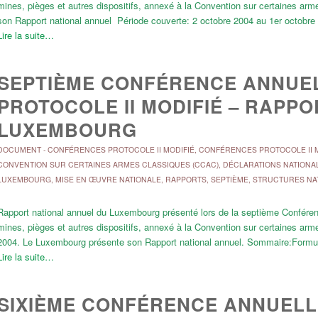
mines, pièges et autres dispositifs, annexé à la Convention sur certaines a
son Rapport national annuel Période couverte: 2 octobre 2004 au 1er octobr
Lire la suite…
SEPTIÈME CONFÉRENCE ANNUEL
PROTOCOLE II MODIFIÉ – RAPP
LUXEMBOURG
DOCUMENT
-
CONFÉRENCES PROTOCOLE II MODIFIÉ
,
CONFÉRENCES PROTOCOLE II M
CONVENTION SUR CERTAINES ARMES CLASSIQUES (CCAC)
,
DÉCLARATIONS NATIONA
LUXEMBOURG
,
MISE EN ŒUVRE NATIONALE
,
RAPPORTS
,
SEPTIÈME
,
STRUCTURES NA
Rapport national annuel du Luxembourg présenté lors de la septième Conférence
mines, pièges et autres dispositifs, annexé à la Convention sur certaines a
2004. Le Luxembourg présente son Rapport national annuel. Sommaire:Formul
Lire la suite…
SIXIÈME CONFÉRENCE ANNUELLE