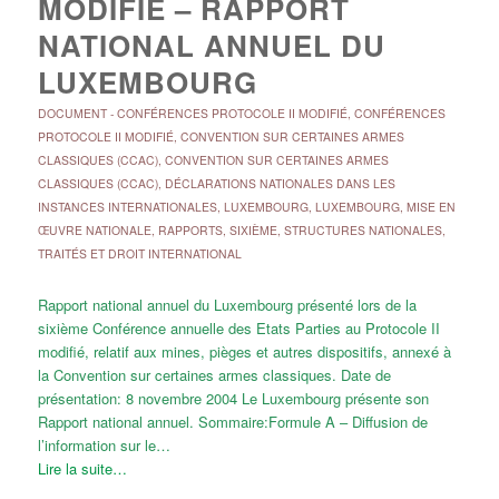
MODIFIÉ – RAPPORT
NATIONAL ANNUEL DU
LUXEMBOURG
DOCUMENT
-
CONFÉRENCES PROTOCOLE II MODIFIÉ
,
CONFÉRENCES
PROTOCOLE II MODIFIÉ
,
CONVENTION SUR CERTAINES ARMES
CLASSIQUES (CCAC)
,
CONVENTION SUR CERTAINES ARMES
CLASSIQUES (CCAC)
,
DÉCLARATIONS NATIONALES DANS LES
INSTANCES INTERNATIONALES
,
LUXEMBOURG
,
LUXEMBOURG
,
MISE EN
ŒUVRE NATIONALE
,
RAPPORTS
,
SIXIÈME
,
STRUCTURES NATIONALES
,
TRAITÉS ET DROIT INTERNATIONAL
Rapport national annuel du Luxembourg présenté lors de la
sixième Conférence annuelle des Etats Parties au Protocole II
modifié, relatif aux mines, pièges et autres dispositifs, annexé à
la Convention sur certaines armes classiques. Date de
présentation: 8 novembre 2004 Le Luxembourg présente son
Rapport national annuel. Sommaire:Formule A – Diffusion de
l’information sur le…
Lire la suite…