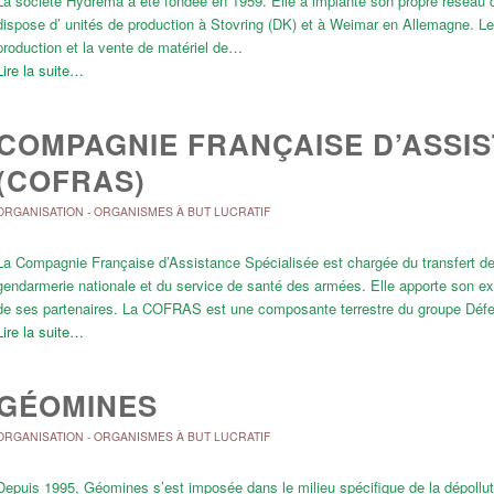
La société Hydrema a été fondée en 1959. Elle a implanté son propre réseau d
dispose d’ unités de production à Stovring (DK) et à Weimar en Allemagne. Le
production et la vente de matériel de…
Lire la suite…
COMPAGNIE FRANÇAISE D’ASSIS
(COFRAS)
ORGANISATION
-
ORGANISMES À BUT LUCRATIF
La Compagnie Française d’Assistance Spécialisée est chargée du transfert des s
gendarmerie nationale et du service de santé des armées. Elle apporte son exp
de ses partenaires. La COFRAS est une composante terrestre du groupe Défen
Lire la suite…
GÉOMINES
ORGANISATION
-
ORGANISMES À BUT LUCRATIF
Depuis 1995, Géomines s’est imposée dans le milieu spécifique de la dépollut