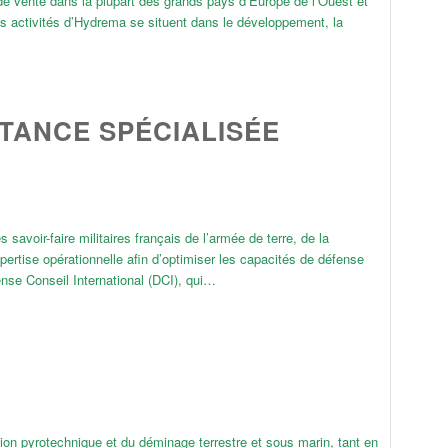
e vente dans la plupart des grands pays d’Europe de l’Ouest et
s activités d’Hydrema se situent dans le développement, la
TANCE SPÉCIALISÉE
avoir-faire militaires français de l’armée de terre, de la
ertise opérationnelle afin d’optimiser les capacités de défense
se Conseil International (DCI), qui…
ion pyrotechnique et du déminage terrestre et sous marin, tant en