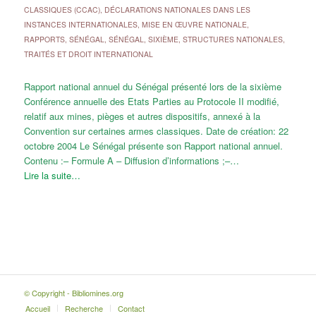
CLASSIQUES (CCAC)
,
DÉCLARATIONS NATIONALES DANS LES
INSTANCES INTERNATIONALES
,
MISE EN ŒUVRE NATIONALE
,
RAPPORTS
,
SÉNÉGAL
,
SÉNÉGAL
,
SIXIÈME
,
STRUCTURES NATIONALES
,
TRAITÉS ET DROIT INTERNATIONAL
Rapport national annuel du Sénégal présenté lors de la sixième
Conférence annuelle des Etats Parties au Protocole II modifié,
relatif aux mines, pièges et autres dispositifs, annexé à la
Convention sur certaines armes classiques. Date de création: 22
octobre 2004 Le Sénégal présente son Rapport national annuel.
Contenu :– Formule A – Diffusion d’informations ;–…
Lire la suite…
© Copyright - Bibliomines.org
Accueil
Recherche
Contact