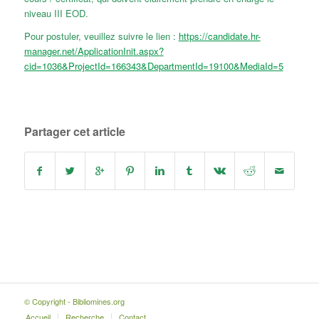
niveau III EOD.
Pour postuler, veuillez suivre le lien :
https://candidate.hr-
manager.net/ApplicationInit.aspx?
cid=1036&ProjectId=166343&DepartmentId=19100&MediaId=5
Partager cet article
© Copyright - Bibliomines.org
Accueil
Recherche
Contact