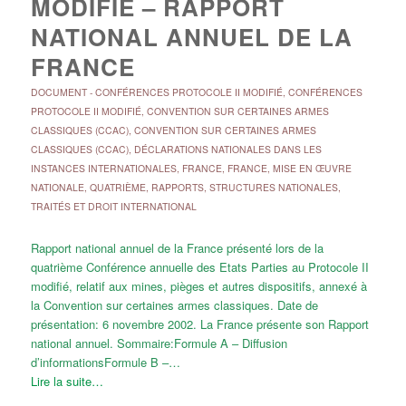
MODIFIÉ – RAPPORT
NATIONAL ANNUEL DE LA
FRANCE
DOCUMENT
-
CONFÉRENCES PROTOCOLE II MODIFIÉ
,
CONFÉRENCES
PROTOCOLE II MODIFIÉ
,
CONVENTION SUR CERTAINES ARMES
CLASSIQUES (CCAC)
,
CONVENTION SUR CERTAINES ARMES
CLASSIQUES (CCAC)
,
DÉCLARATIONS NATIONALES DANS LES
INSTANCES INTERNATIONALES
,
FRANCE
,
FRANCE
,
MISE EN ŒUVRE
NATIONALE
,
QUATRIÈME
,
RAPPORTS
,
STRUCTURES NATIONALES
,
TRAITÉS ET DROIT INTERNATIONAL
Rapport national annuel de la France présenté lors de la
quatrième Conférence annuelle des Etats Parties au Protocole II
modifié, relatif aux mines, pièges et autres dispositifs, annexé à
la Convention sur certaines armes classiques. Date de
présentation: 6 novembre 2002. La France présente son Rapport
national annuel. Sommaire:Formule A – Diffusion
d’informationsFormule B –…
Lire la suite…