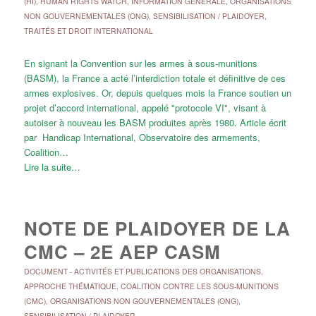
(HI)
,
HUMAN RIGHTS WATCH
,
INFORMATION GÉNÉRALE
,
ORGANISATIONS
NON GOUVERNEMENTALES (ONG)
,
SENSIBILISATION / PLAIDOYER
,
TRAITÉS ET DROIT INTERNATIONAL
En signant la Convention sur les armes à sous-munitions
(BASM), la France a acté l’interdiction totale et définitive de ces
armes explosives. Or, depuis quelques mois la France soutien un
projet d’accord international, appelé "protocole VI", visant à
autoiser à nouveau les BASM produites après 1980. Article écrit
par Handicap International, Observatoire des armements,
Coalition…
Lire la suite…
NOTE DE PLAIDOYER DE LA
CMC – 2E AEP CASM
DOCUMENT
-
ACTIVITÉS ET PUBLICATIONS DES ORGANISATIONS
,
APPROCHE THÉMATIQUE
,
COALITION CONTRE LES SOUS-MUNITIONS
(CMC)
,
ORGANISATIONS NON GOUVERNEMENTALES (ONG)
,
SENSIBILISATION / PLAIDOYER