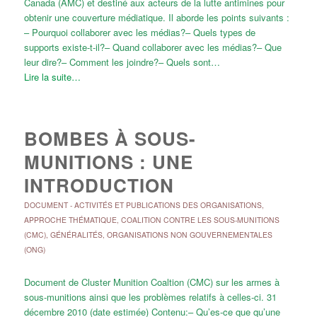
Canada (AMC) et destiné aux acteurs de la lutte antimines pour
obtenir une couverture médiatique. Il aborde les points suivants :
– Pourquoi collaborer avec les médias?– Quels types de
supports existe-t-il?– Quand collaborer avec les médias?– Que
leur dire?– Comment les joindre?– Quels sont…
Lire la suite…
BOMBES À SOUS-
MUNITIONS : UNE
INTRODUCTION
DOCUMENT
-
ACTIVITÉS ET PUBLICATIONS DES ORGANISATIONS
,
APPROCHE THÉMATIQUE
,
COALITION CONTRE LES SOUS-MUNITIONS
(CMC)
,
GÉNÉRALITÉS
,
ORGANISATIONS NON GOUVERNEMENTALES
(ONG)
Document de Cluster Munition Coaltion (CMC) sur les armes à
sous-munitions ainsi que les problèmes relatifs à celles-ci. 31
décembre 2010 (date estimée) Contenu:– Qu’es-ce que qu’une