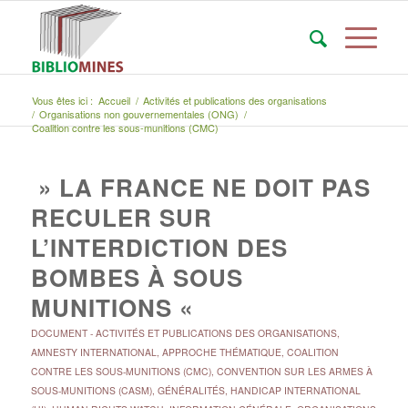
Vous êtes ici :
Accueil
/
Activités et publications des organisations
/
Organisations non gouvernementales (ONG)
/
Coalition contre les sous-munitions (CMC)
» LA FRANCE NE DOIT PAS
RECULER SUR
L’INTERDICTION DES
BOMBES À SOUS
MUNITIONS «
DOCUMENT
-
ACTIVITÉS ET PUBLICATIONS DES ORGANISATIONS
,
AMNESTY INTERNATIONAL
,
APPROCHE THÉMATIQUE
,
COALITION
CONTRE LES SOUS-MUNITIONS (CMC)
,
CONVENTION SUR LES ARMES À
SOUS-MUNITIONS (CASM)
,
GÉNÉRALITÉS
,
HANDICAP INTERNATIONAL