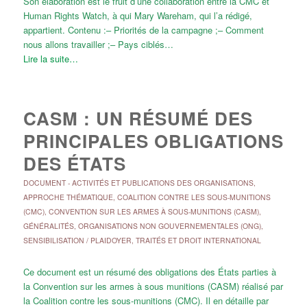
Son élaboration est le fruit d’une collaboration entre la CMC et
Human Rights Watch, à qui Mary Wareham, qui l’a rédigé,
appartient. Contenu :– Priorités de la campagne ;– Comment
nous allons travailler ;– Pays ciblés…
Lire la suite…
CASM : UN RÉSUMÉ DES
PRINCIPALES OBLIGATIONS
DES ÉTATS
DOCUMENT
-
ACTIVITÉS ET PUBLICATIONS DES ORGANISATIONS
,
APPROCHE THÉMATIQUE
,
COALITION CONTRE LES SOUS-MUNITIONS
(CMC)
,
CONVENTION SUR LES ARMES À SOUS-MUNITIONS (CASM)
,
GÉNÉRALITÉS
,
ORGANISATIONS NON GOUVERNEMENTALES (ONG)
,
SENSIBILISATION / PLAIDOYER
,
TRAITÉS ET DROIT INTERNATIONAL
Ce document est un résumé des obligations des États parties à
la Convention sur les armes à sous munitions (CASM) réalisé par
la Coalition contre les sous-munitions (CMC). Il en détaille par