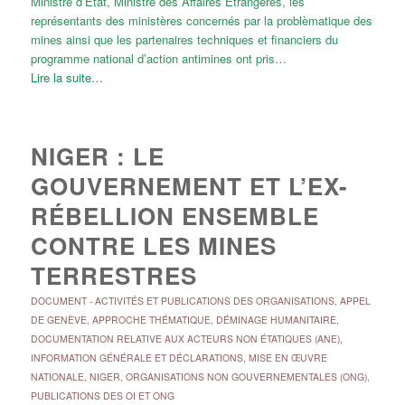
Ministre d’Etat, Ministre des Affaires Etrangères, les
représentants des ministères concernés par la problèmatique des
mines ainsi que les partenaires techniques et financiers du
programme national d’action antimines ont pris…
Lire la suite…
NIGER : LE
GOUVERNEMENT ET L’EX-
RÉBELLION ENSEMBLE
CONTRE LES MINES
TERRESTRES
DOCUMENT
-
ACTIVITÉS ET PUBLICATIONS DES ORGANISATIONS
,
APPEL
DE GENÈVE
,
APPROCHE THÉMATIQUE
,
DÉMINAGE HUMANITAIRE
,
DOCUMENTATION RELATIVE AUX ACTEURS NON ÉTATIQUES (ANE)
,
INFORMATION GÉNÉRALE ET DÉCLARATIONS
,
MISE EN ŒUVRE
NATIONALE
,
NIGER
,
ORGANISATIONS NON GOUVERNEMENTALES (ONG)
,
PUBLICATIONS DES OI ET ONG