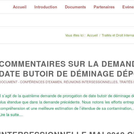
Accueil
Introduction
Documents
Partenaires
Evéne
Vous êtes ici :
Accueil
/
Traités et Droit Interna
COMMENTAIRES SUR LA DEMAN
DATE BUTOIR DE DÉMINAGE DÉP
DOCUMENT
-
CONFÉRENCES D'EXAMEN
,
RÉUNIONS INTERSESSIONNELLES
,
TRAITÉS 
Il s’agit de la quatrième demande de prorogation de date butoir de déminage 
plus étendue que dans la demande précédente. Nous notons les efforts entrepr
compréhension et une meilleure estimation de l’étendue de sa contamination
Lire la suite…