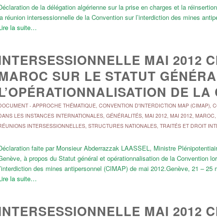
Déclaration de la délégation algérienne sur la prise en charges et la réinsert
la réunion intersessionnelle de la Convention sur l’interdiction des mines an
Lire la suite…
INTERSESSIONNELLE MAI 2012 C
MAROC SUR LE STATUT GÉNÉRA
L’OPÉRATIONNALISATION DE LA
DOCUMENT
-
APPROCHE THÉMATIQUE
,
CONVENTION D'INTERDICTION MAP (CIMAP)
,
C
DANS LES INSTANCES INTERNATIONALES
,
GÉNÉRALITÉS
,
MAI 2012
,
MAI 2012
,
MAROC
RÉUNIONS INTERSESSIONNELLES
,
STRUCTURES NATIONALES
,
TRAITÉS ET DROIT IN
Déclaration faite par Monsieur Abderrazzak LAASSEL, Ministre Plénipotenti
Genève, à propos du Statut général et opérationnalisation de la Convention lor
l’interdiction des mines antipersonnel (CIMAP) de mai 2012.Genève, 21 – 25 
Lire la suite…
INTERSESSIONNELLE MAI 2012 C