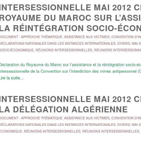
INTERSESSIONNELLE MAI 2012 
ROYAUME DU MAROC SUR L’ASSI
LA RÉINTÉGRATION SOCIO-ÉCO
DOCUMENT
-
APPROCHE THÉMATIQUE
,
ASSISTANCE AUX VICTIMES
,
CONVENTION D'IN
DÉCLARATIONS NATIONALES DANS LES INSTANCES INTERNATIONALES
,
DIVERS
,
MAI 2
SOCIO-ÉCONOMIQUE
,
RÉUNIONS INTERSESSIONNELLES
,
RÉUNIONS INTERSESSIONN
Déclaration du Royaume du Maroc sur l’assistance et la réintégration socio-é
intersessionnelle de la Convention sur l’interdiction des mines antipersonne
Lire la suite…
INTERSESSIONNELLE MAI 2012 
LA DÉLÉGATION ALGÉRIENNE
DOCUMENT
-
APPROCHE THÉMATIQUE
,
ASSISTANCE AUX VICTIMES
,
CONVENTION D'IN
DÉCLARATIONS NATIONALES DANS LES INSTANCES INTERNATIONALES
,
DIVERS
,
MAI 2
ÉCONOMIQUE
,
RÉUNIONS INTERSESSIONNELLES
,
RÉUNIONS INTERSESSIONNELLES
,