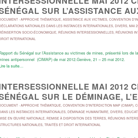
INTERSESSIONNELLE MAI 2012 C
SÉNÉGAL SUR L’ASSISTANCE AU
DOCUMENT
-
APPROCHE THÉMATIQUE
,
ASSISTANCE AUX VICTIMES
,
CONVENTION D'IN
DÉCLARATIONS NATIONALES DANS LES INSTANCES INTERNATIONALES
,
DIVERS
,
MAI 2
RÉINSERTION SOCIO-ÉCONOMIQUE
,
RÉUNIONS INTERSESSIONNELLES
,
RÉUNIONS I
DROIT INTERNATIONAL
Rapport du Sénégal sur l’Assistance au victimes de mines, présenté lors de la 
mines antipersonnel (CIMAP) de mai 2012.Genève, 21 – 25 mai 2012.
Lire la suite…
INTERSESSIONNELLE MAI 2012 C
SÉNÉGAL SUR LE DÉMINAGE, L’
DOCUMENT
-
APPROCHE THÉMATIQUE
,
CONVENTION D'INTERDICTION MAP (CIMAP)
,
C
DANS LES INSTANCES INTERNATIONALES
,
DÉMINAGE HUMANITAIRE
,
DIVERS
,
EDUCATI
MISE EN ŒUVRE NATIONALE
,
REMISE À DISPOSITION DES TERRES
,
RÉUNIONS INTER
STRUCTURES NATIONALES
,
TRAITÉS ET DROIT INTERNATIONAL