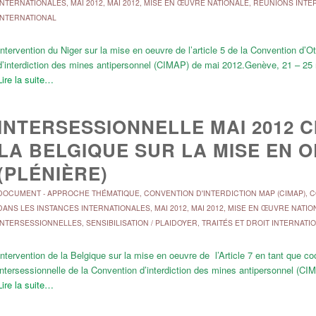
INTERNATIONALES
,
MAI 2012
,
MAI 2012
,
MISE EN ŒUVRE NATIONALE
,
RÉUNIONS INTE
INTERNATIONAL
Intervention du Niger sur la mise en oeuvre de l’article 5 de la Convention d’O
d’interdiction des mines antipersonnel (CIMAP) de mai 2012.Genève, 21 – 25
Lire la suite…
INTERSESSIONNELLE MAI 2012 C
LA BELGIQUE SUR LA MISE EN O
(PLÉNIÈRE)
DOCUMENT
-
APPROCHE THÉMATIQUE
,
CONVENTION D'INTERDICTION MAP (CIMAP)
,
C
DANS LES INSTANCES INTERNATIONALES
,
MAI 2012
,
MAI 2012
,
MISE EN ŒUVRE NATIO
INTERSESSIONNELLES
,
SENSIBILISATION / PLAIDOYER
,
TRAITÉS ET DROIT INTERNATI
Intervention de la Belgique sur la mise en oeuvre de l’Article 7 en tant que co
intersessionnelle de la Convention d’interdiction des mines antipersonnel (
Lire la suite…