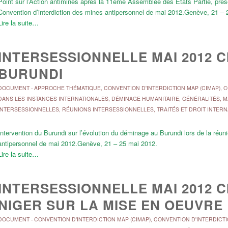
Point sur l’Action antimines apres la 11ème Assemblée des Etats Partie, présen
Convention d’interdiction des mines antipersonnel de mai 2012.Genève, 21 – 
Lire la suite…
INTERSESSIONNELLE MAI 2012 C
BURUNDI
DOCUMENT
-
APPROCHE THÉMATIQUE
,
CONVENTION D'INTERDICTION MAP (CIMAP)
,
C
DANS LES INSTANCES INTERNATIONALES
,
DÉMINAGE HUMANITAIRE
,
GÉNÉRALITÉS
,
M
INTERSESSIONNELLES
,
RÉUNIONS INTERSESSIONNELLES
,
TRAITÉS ET DROIT INTER
Intervention du Burundi sur l’évolution du déminage au Burundi lors de la réuni
antipersonnel de mai 2012.Genève, 21 – 25 mai 2012.
Lire la suite…
INTERSESSIONNELLE MAI 2012 C
NIGER SUR LA MISE EN OEUVRE 
DOCUMENT
-
CONVENTION D'INTERDICTION MAP (CIMAP)
,
CONVENTION D'INTERDICTI