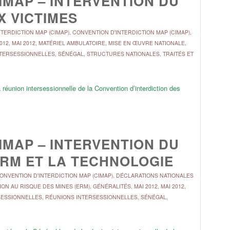
IMAP – INTERVENTION DU
X VICTIMES
TERDICTION MAP (CIMAP)
,
CONVENTION D'INTERDICTION MAP (CIMAP)
,
012
,
MAI 2012
,
MATÉRIEL AMBULATOIRE
,
MISE EN ŒUVRE NATIONALE
,
NTERSESSIONNELLES
,
SÉNÉGAL
,
STRUCTURES NATIONALES
,
TRAITÉS ET
réunion intersessionnelle de la Convention d’interdiction des
IMAP – INTERVENTION DU
ERM ET LA TECHNOLOGIE
ONVENTION D'INTERDICTION MAP (CIMAP)
,
DÉCLARATIONS NATIONALES
ON AU RISQUE DES MINES (ERM)
,
GÉNÉRALITÉS
,
MAI 2012
,
MAI 2012
,
SESSIONNELLES
,
RÉUNIONS INTERSESSIONNELLES
,
SÉNÉGAL
,