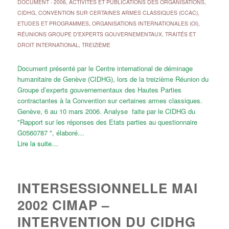
DOCUMENT
-
2006
,
ACTIVITÉS ET PUBLICATIONS DES ORGANISATIONS
,
CIDHG
,
CONVENTION SUR CERTAINES ARMES CLASSIQUES (CCAC)
,
ETUDES ET PROGRAMMES
,
ORGANISATIONS INTERNATIONALES (OI)
,
RÉUNIONS GROUPE D'EXPERTS GOUVERNEMENTAUX
,
TRAITÉS ET
DROIT INTERNATIONAL
,
TREIZIÈME
Document présenté par le Centre international de déminage
humanitaire de Genève (CIDHG), lors de la treizième Réunion du
Groupe d’experts gouvernementaux des Hautes Parties
contractantes à la Convention sur certaines armes classiques.
Genève, 6 au 10 mars 2006. Analyse faite par le CIDHG du
"Rapport sur les réponses des Etats parties au questionnaire
G0560787 ", élaboré…
Lire la suite…
INTERSESSIONNELLE MAI
2002 CIMAP –
INTERVENTION DU CIDHG