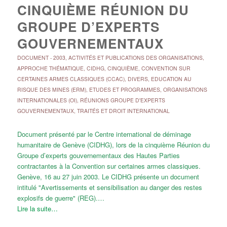
CINQUIÈME RÉUNION DU
GROUPE D’EXPERTS
GOUVERNEMENTAUX
DOCUMENT
-
2003
,
ACTIVITÉS ET PUBLICATIONS DES ORGANISATIONS
,
APPROCHE THÉMATIQUE
,
CIDHG
,
CINQUIÈME
,
CONVENTION SUR
CERTAINES ARMES CLASSIQUES (CCAC)
,
DIVERS
,
EDUCATION AU
RISQUE DES MINES (ERM)
,
ETUDES ET PROGRAMMES
,
ORGANISATIONS
INTERNATIONALES (OI)
,
RÉUNIONS GROUPE D'EXPERTS
GOUVERNEMENTAUX
,
TRAITÉS ET DROIT INTERNATIONAL
Document présenté par le Centre international de déminage
humanitaire de Genève (CIDHG), lors de la cinquième Réunion du
Groupe d’experts gouvernementaux des Hautes Parties
contractantes à la Convention sur certaines armes classiques.
Genève, 16 au 27 juin 2003. Le CIDHG présente un document
intitulé "Avertissements et sensibilisation au danger des restes
explosifs de guerre" (REG).…
Lire la suite…