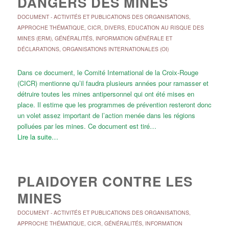
DANGERS DES MINES
DOCUMENT
-
ACTIVITÉS ET PUBLICATIONS DES ORGANISATIONS
,
APPROCHE THÉMATIQUE
,
CICR
,
DIVERS
,
EDUCATION AU RISQUE DES
MINES (ERM)
,
GÉNÉRALITÉS
,
INFORMATION GÉNÉRALE ET
DÉCLARATIONS
,
ORGANISATIONS INTERNATIONALES (OI)
Dans ce document, le Comité International de la Croix-Rouge
(CICR) mentionne qu’il faudra plusieurs années pour ramasser et
détruire toutes les mines antipersonnel qui ont été mises en
place. Il estime que les programmes de prévention resteront donc
un volet assez important de l’action menée dans les régions
polluées par les mines. Ce document est tiré…
Lire la suite…
PLAIDOYER CONTRE LES
MINES
DOCUMENT
-
ACTIVITÉS ET PUBLICATIONS DES ORGANISATIONS
,
APPROCHE THÉMATIQUE
,
CICR
,
GÉNÉRALITÉS
,
INFORMATION