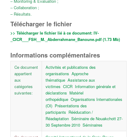
– Monitoring & Evaluation ;
– Collaboration ;
– Résultats.
Télécharger le fichier
>> Télécharger le fichier lié à ce document:
IV-
_CICR___FSH__M._Abderrahmane_Banoune.pdf (1.73 Mb)
Informations complémentaires
Ce document
Activités et publications des
appartient
organisations
Approche
aux
thématique
Assistance aux
catégories
victimes
CICR
Information générale et
suivantes:
déclarations
Matériel
orthopédique
Organisations Internationales
(OI)
Présentations des
participants
Rééducation /
Réadaptation
Séminaire de Nouakchott 27-
30 Septembre 2010
Séminaires