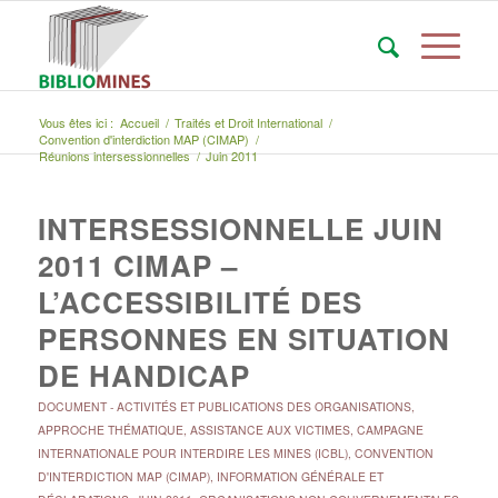
Vous êtes ici :
Accueil
/
Traités et Droit International
/
Convention d'interdiction MAP (CIMAP)
/
Réunions intersessionnelles
/
Juin 2011
INTERSESSIONNELLE JUIN
2011 CIMAP –
L’ACCESSIBILITÉ DES
PERSONNES EN SITUATION
DE HANDICAP
DOCUMENT
-
ACTIVITÉS ET PUBLICATIONS DES ORGANISATIONS
,
APPROCHE THÉMATIQUE
,
ASSISTANCE AUX VICTIMES
,
CAMPAGNE
INTERNATIONALE POUR INTERDIRE LES MINES (ICBL)
,
CONVENTION
D'INTERDICTION MAP (CIMAP)
,
INFORMATION GÉNÉRALE ET