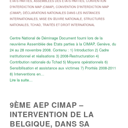
ÉTATS PARTIES
,
ASSEMBLÉES DES ETATS PARTIES
,
CONVENTION
D'INTERDICTION MAP (CIMAP)
,
CONVENTION D'INTERDICTION MAP
(CIMAP)
,
DÉCLARATIONS NATIONALES DANS LES INSTANCES
INTERNATIONALES
,
MISE EN ŒUVRE NATIONALE
,
STRUCTURES
NATIONALES
,
TCHAD
,
TRAITÉS ET DROIT INTERNATIONAL
Centre National de Déminage Document fourni lors de la
neuvième Assemblée des Etats parties à la CIMAP, Genève, du
24 au 28 novembre 2008. Contenu : 1) Introduction 2) Cadre
institutionnel et réalisations 3) 2008-Restructuration 4)
Contribution nationale du Tchad 5) Moyens opérationnels 6)
Sensibilisation et assistance aux victimes 7) Prorités 2008-2011
8) Interventions en…
Lire la suite…
9ÈME AEP CIMAP –
INTERVENTION DE LA
BELGIQUE, DANS SA