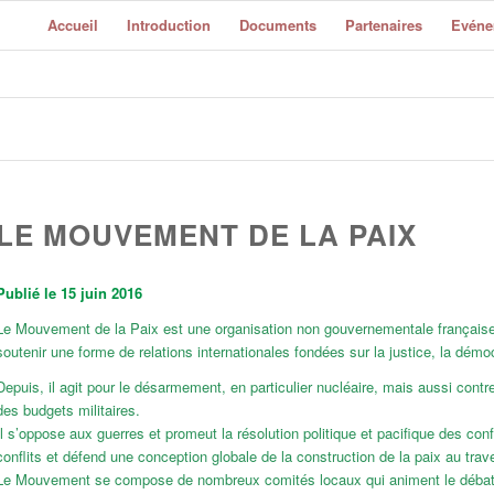
Accueil
Introduction
Documents
Partenaires
Evéne
LE MOUVEMENT DE LA PAIX
Publié le 15 juin 2016
Le Mouvement de la Paix est une organisation non gouvernementale française 
soutenir une forme de relations internationales fondées sur la justice, la démoc
Depuis, il agit pour le désarmement, en particulier nucléaire, mais aussi contr
des budgets militaires.
Il s’oppose aux guerres et promeut la résolution politique et pacifique des conf
conflits et défend une conception globale de la construction de la paix au trave
Le Mouvement se compose de nombreux comités locaux qui animent le débat et 