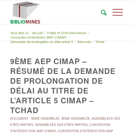
Vous êtes ici :
Accueil
/
Traités et Droit International
/
Convention d'interdiction MAP (CIMAP)
/
Demandes de prolongation du délai article 5
/
Résumés
/
Tchad
9ÈME AEP CIMAP –
RÉSUMÉ DE LA DEMANDE
DE PROLONGATION DE
DÉLAI AU TITRE DE
L’ARTICLE 5 CIMAP –
TCHAD
DOCUMENT
-
9ÈME ASSEMBLÉE
,
9ÈME ASSEMBLÉE
,
ASSEMBLÉES DES
ETATS PARTIES
,
ASSEMBLÉES DES ÉTATS PARTIES
,
CONVENTION
D'INTERDICTION MAP (CIMAP)
,
CONVENTION D'INTERDICTION MAP