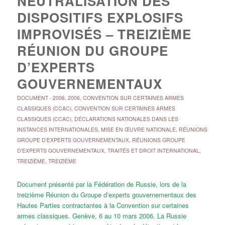
NEUTRALISATION DES
DISPOSITIFS EXPLOSIFS
IMPROVISÉS – TREIZIÈME
RÉUNION DU GROUPE
D’EXPERTS
GOUVERNEMENTAUX
DOCUMENT
-
2006
,
2006
,
CONVENTION SUR CERTAINES ARMES
CLASSIQUES (CCAC)
,
CONVENTION SUR CERTAINES ARMES
CLASSIQUES (CCAC)
,
DÉCLARATIONS NATIONALES DANS LES
INSTANCES INTERNATIONALES
,
MISE EN ŒUVRE NATIONALE
,
RÉUNIONS
GROUPE D'EXPERTS GOUVERNEMENTAUX
,
RÉUNIONS GROUPE
D'EXPERTS GOUVERNEMENTAUX
,
TRAITÉS ET DROIT INTERNATIONAL
,
TREIZIÈME
,
TREIZIÈME
Document présenté par la Fédération de Russie, lors de la
treizième Réunion du Groupe d’experts gouvernementaux des
Hautes Parties contractantes à la Convention sur certaines
armes classiques. Genève, 6 au 10 mars 2006. La Russie