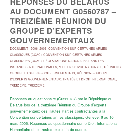
RÉPONSES DU BÉLARUS
AU DOCUMENT G0560787 –
TREIZIÈME RÉUNION DU
GROUPE D’EXPERTS
GOUVERNEMENTAUX
DOCUMENT
-
2006
,
2006
,
CONVENTION SUR CERTAINES ARMES
CLASSIQUES (CCAC)
,
CONVENTION SUR CERTAINES ARMES
CLASSIQUES (CCAC)
,
DÉCLARATIONS NATIONALES DANS LES
INSTANCES INTERNATIONALES
,
MISE EN ŒUVRE NATIONALE
,
RÉUNIONS
GROUPE D'EXPERTS GOUVERNEMENTAUX
,
RÉUNIONS GROUPE
D'EXPERTS GOUVERNEMENTAUX
,
TRAITÉS ET DROIT INTERNATIONAL
,
TREIZIÈME
,
TREIZIÈME
Réponses au questionnaire (G0560787) par la République du
Bélarus lors de la treizième Réunion du Groupe d’experts
gouvernementaux des Hautes Parties contractantes à la
Convention sur certaines armes classiques. Genève, 6 au 10
mars 2006. Réponses au questionnaire sur le Droit International
Humanitaire et les restes explosifs de guerre.