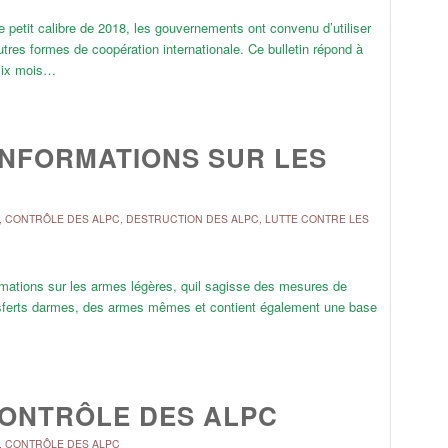
 petit calibre de 2018, les gouvernements ont convenu d’utiliser
utres formes de coopération internationale. Ce bulletin répond à
 six mois…
INFORMATIONS SUR LES
,
CONTRÔLE DES ALPC
,
DESTRUCTION DES ALPC
,
LUTTE CONTRE LES
ations sur les armes légères, quil sagisse des mesures de
ransferts darmes, des armes mêmes et contient également une base
CONTRÔLE DES ALPC
,
CONTRÔLE DES ALPC