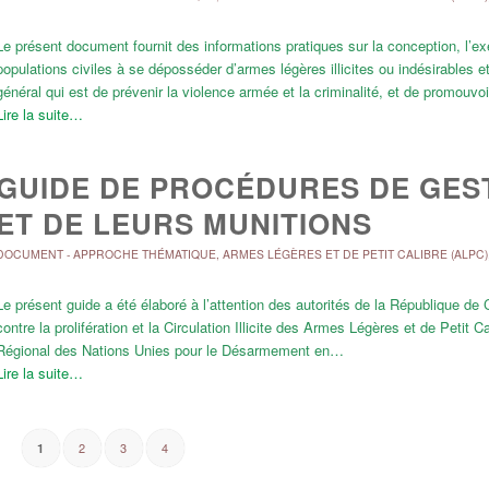
Le présent document fournit des informations pratiques sur la conception, l’e
populations civiles à se déposséder d’armes légères illicites ou indésirables et d
général qui est de prévenir la violence armée et la criminalité, et de promouvo
Lire la suite…
GUIDE DE PROCÉDURES DE GEST
ET DE LEURS MUNITIONS
DOCUMENT
-
APPROCHE THÉMATIQUE
,
ARMES LÉGÈRES ET DE PETIT CALIBRE (ALPC)
Le présent guide a été élaboré à l’attention des autorités de la République de C
contre la prolifération et la Circulation Illicite des Armes Légères et de Petit 
Régional des Nations Unies pour le Désarmement en…
Lire la suite…
2
3
4
1