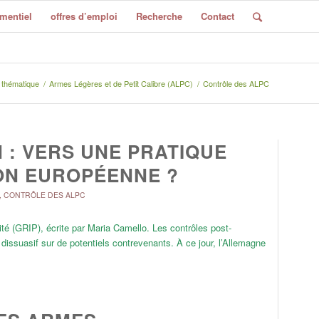
mentiel
offres d’emploi
Recherche
Contact
 thématique
/
Armes Légères et de Petit Calibre (ALPC)
/
Contrôle des ALPC
 : VERS UNE PRATIQUE
ION EUROPÉENNE ?
,
CONTRÔLE DES ALPC
ité (GRIP), écrite par Maria Camello. Les contrôles post-
dissuasif sur de potentiels contrevenants. À ce jour, l’Allemagne