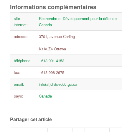
Informations complémentaires
site
Recherche et Développement pour la défense
internet:
Canada
adresse:
3701, avenue Carling
K1A0Z4 Ottawa
téléphone:
+613 991-4153
fax:
+613 998 2675
email:
info(at)drdc-rddc.gc.ca
pays:
Canada
Partager cet article