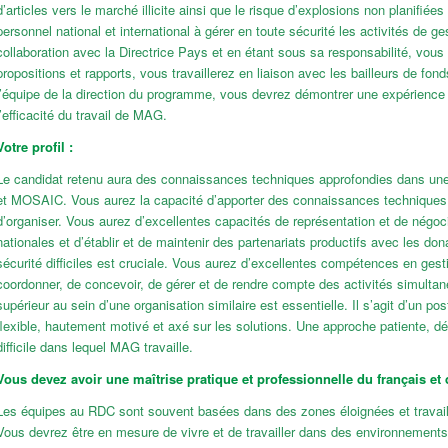
d’articles vers le marché illicite ainsi que le risque d’explosions non planifié
personnel national et international à gérer en toute sécurité les activités de ge
collaboration avec la Directrice Pays et en étant sous sa responsabilité, vous
propositions et rapports, vous travaillerez en liaison avec les bailleurs de 
l’équipe de la direction du programme, vous devrez démontrer une expérience co
l’efficacité du travail de MAG.
Votre profil :
Le candidat retenu aura des connaissances techniques approfondies dans un
et MOSAIC. Vous aurez la capacité d’apporter des connaissances techniques aux
d’organiser. Vous aurez d’excellentes capacités de représentation et de négoci
nationales et d’établir et de maintenir des partenariats productifs avec les d
sécurité difficiles est cruciale. Vous aurez d’excellentes compétences en gest
coordonner, de concevoir, de gérer et de rendre compte des activités simultan
supérieur au sein d’une organisation similaire est essentielle. Il s’agit d’un 
flexible, hautement motivé et axé sur les solutions. Une approche patiente, d
difficile dans lequel MAG travaille.
Vous devez avoir une maîtrise pratique et professionnelle du français et d
Les équipes au RDC sont souvent basées dans des zones éloignées et travaill
Vous devrez être en mesure de vivre et de travailler dans des environnements p