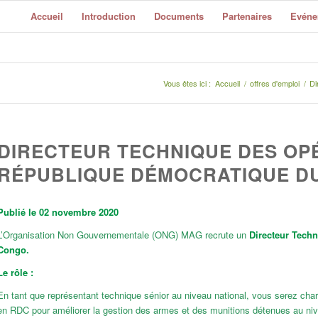
Accueil
Introduction
Documents
Partenaires
Evéne
Vous êtes ici :
Accueil
/
offres d'emploi
/
Di
DIRECTEUR TECHNIQUE DES OP
RÉPUBLIQUE DÉMOCRATIQUE D
Publié le 02 novembre 2020
L’Organisation Non Gouvernementale (ONG) MAG recrute un
Directeur Tech
Congo.
Le rôle :
En tant que représentant technique sénior au niveau national, vous serez charg
en RDC pour améliorer la gestion des armes et des munitions détenues au nive