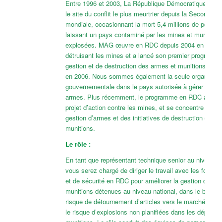
Entre 1996 et 2003, La République Démocratique du C
le site du conflit le plus meurtrier depuis la Seconde G
mondiale, occasionnant la mort 5,4 millions de person
laissant un pays contaminé par les mines et munition
explosées. MAG œuvre en RDC depuis 2004 en neutral
détruisant les mines et a lancé son premier programm
gestion et de destruction des armes et munitions (A
en 2006. Nous sommes également la seule organisati
gouvernementale dans le pays autorisée à gérer et à dé
armes. Plus récemment, le programme en RDC a ces
projet d’action contre les mines, et se concentre à pré
gestion d’armes et des initiatives de destruction d’arm
munitions.
Le rôle :
En tant que représentant technique senior au niveau na
vous serez chargé de diriger le travail avec les forces
et de sécurité en RDC pour améliorer la gestion des a
munitions détenues au niveau national, dans le but de 
risque de détournement d’articles vers le marché illicit
le risque d’explosions non planifiées dans les dépôts 