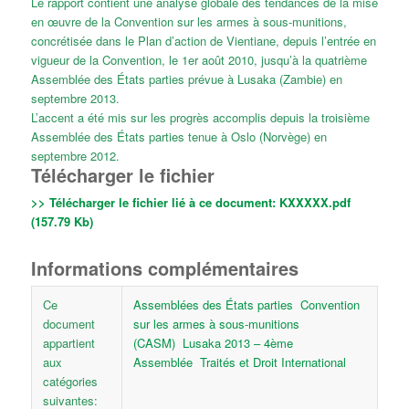
Le rapport contient une analyse globale des tendances de la mise
en œuvre de la Convention sur les armes à sous-munitions,
concrétisée dans le Plan d’action de Vientiane, depuis l’entrée en
vigueur de la Convention, le 1er août 2010, jusqu’à la quatrième
Assemblée des États parties prévue à Lusaka (Zambie) en
septembre 2013.
L’accent a été mis sur les progrès accomplis depuis la troisième
Assemblée des États parties tenue à Oslo (Norvège) en
septembre 2012.
Télécharger le fichier
>> Télécharger le fichier lié à ce document:
KXXXXX.pdf
(157.79 Kb)
Informations complémentaires
Ce
Assemblées des États parties
Convention
document
sur les armes à sous-munitions
appartient
(CASM)
Lusaka 2013 – 4ème
aux
Assemblée
Traités et Droit International
catégories
suivantes: