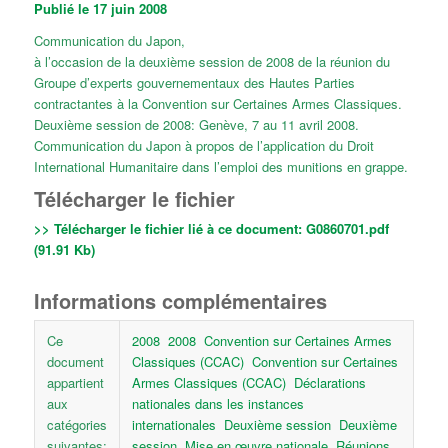
Publié le 17 juin 2008
Communication du Japon,
à l’occasion de la deuxième session de 2008 de la réunion du
Groupe d’experts gouvernementaux des Hautes Parties
contractantes à la Convention sur Certaines Armes Classiques.
Deuxième session de 2008: Genève, 7 au 11 avril 2008.
Communication du Japon à propos de l’application du Droit
International Humanitaire dans l’emploi des munitions en grappe.
Télécharger le fichier
>> Télécharger le fichier lié à ce document:
G0860701.pdf
(91.91 Kb)
Informations complémentaires
Ce
2008
2008
Convention sur Certaines Armes
document
Classiques (CCAC)
Convention sur Certaines
appartient
Armes Classiques (CCAC)
Déclarations
aux
nationales dans les instances
catégories
internationales
Deuxième session
Deuxième
suivantes:
session
Mise en œuvre nationale
Réunions