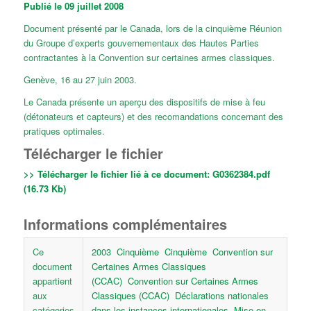
Publié le 09 juillet 2008
Document présenté par le Canada, lors de la cinquième Réunion
du Groupe d’experts gouvernementaux des Hautes Parties
contractantes à la Convention sur certaines armes classiques.
Genève, 16 au 27 juin 2003.
Le Canada présente un aperçu des dispositifs de mise à feu
(détonateurs et capteurs) et des recomandations concernant des
pratiques optimales.
Télécharger le fichier
>> Télécharger le fichier lié à ce document:
G0362384.pdf
(16.73 Kb)
Informations complémentaires
Ce
2003
Cinquième
Cinquième
Convention sur
document
Certaines Armes Classiques
appartient
(CCAC)
Convention sur Certaines Armes
aux
Classiques (CCAC)
Déclarations nationales
catégories
dans les instances internationales
Mise en