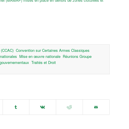
onnel (MAMAP) mises en place en dehors de zones clôturées et
s (CCAC)
Convention sur Certaines Armes Classiques
rnationales
Mise en œuvre nationale
Réunions Groupe
 gouvernementaux
Traités et Droit