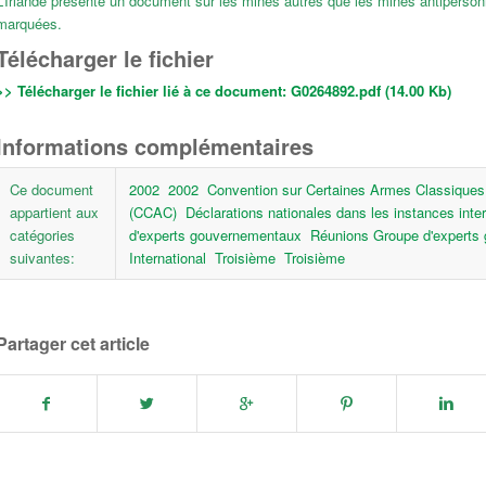
L’Irlande présente un document sur les mines autres que les mines antipers
marquées.
Télécharger le fichier
>> Télécharger le fichier lié à ce document:
G0264892.pdf (14.00 Kb)
Informations complémentaires
Ce document
2002
2002
Convention sur Certaines Armes Classique
appartient aux
(CCAC)
Déclarations nationales dans les instances inte
catégories
d'experts gouvernementaux
Réunions Groupe d'experts
suivantes:
International
Troisième
Troisième
Partager cet article