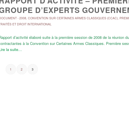
RAPPORT D’ACTIVITÉ – PREMIÈR
GROUPE D’EXPERTS GOUVERNE
DOCUMENT
-
2008
,
CONVENTION SUR CERTAINES ARMES CLASSIQUES (CCAC)
,
PREMI
TRAITÉS ET DROIT INTERNATIONAL
Rapport d’activité élaboré suite à la première session de 2008 de la réunion
contractantes à la Convention sur Certaines Armes Classiques. Première ses
Lire la suite…
1
2
3