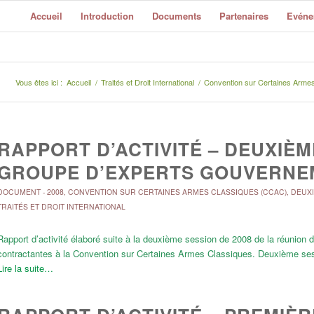
Accueil
Introduction
Documents
Partenaires
Evéne
Vous êtes ici :
Accueil
/
Traités et Droit International
/
Convention sur Certaines Arme
RAPPORT D’ACTIVITÉ – DEUXIÈM
GROUPE D’EXPERTS GOUVERNE
DOCUMENT
-
2008
,
CONVENTION SUR CERTAINES ARMES CLASSIQUES (CCAC)
,
DEUXI
TRAITÉS ET DROIT INTERNATIONAL
Rapport d’activité élaboré suite à la deuxième session de 2008 de la réunio
contractantes à la Convention sur Certaines Armes Classiques. Deuxième ses
Lire la suite…