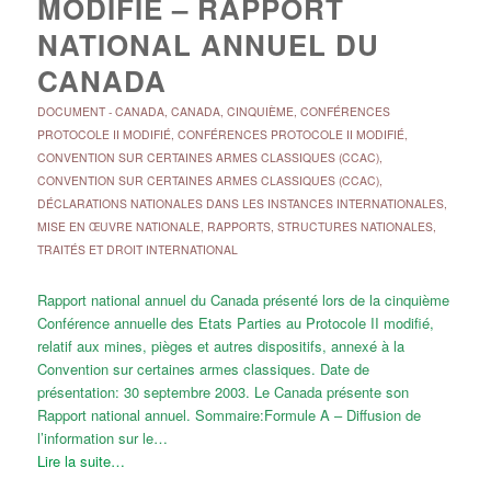
MODIFIÉ – RAPPORT
NATIONAL ANNUEL DU
CANADA
DOCUMENT
-
CANADA
,
CANADA
,
CINQUIÈME
,
CONFÉRENCES
PROTOCOLE II MODIFIÉ
,
CONFÉRENCES PROTOCOLE II MODIFIÉ
,
CONVENTION SUR CERTAINES ARMES CLASSIQUES (CCAC)
,
CONVENTION SUR CERTAINES ARMES CLASSIQUES (CCAC)
,
DÉCLARATIONS NATIONALES DANS LES INSTANCES INTERNATIONALES
,
MISE EN ŒUVRE NATIONALE
,
RAPPORTS
,
STRUCTURES NATIONALES
,
TRAITÉS ET DROIT INTERNATIONAL
Rapport national annuel du Canada présenté lors de la cinquième
Conférence annuelle des Etats Parties au Protocole II modifié,
relatif aux mines, pièges et autres dispositifs, annexé à la
Convention sur certaines armes classiques. Date de
présentation: 30 septembre 2003. Le Canada présente son
Rapport national annuel. Sommaire:Formule A – Diffusion de
l’information sur le…
Lire la suite…