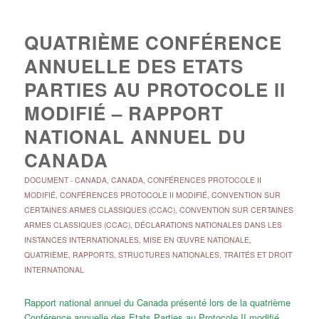
QUATRIÈME CONFÉRENCE
ANNUELLE DES ETATS
PARTIES AU PROTOCOLE II
MODIFIÉ – RAPPORT
NATIONAL ANNUEL DU
CANADA
DOCUMENT
-
CANADA
,
CANADA
,
CONFÉRENCES PROTOCOLE II
MODIFIÉ
,
CONFÉRENCES PROTOCOLE II MODIFIÉ
,
CONVENTION SUR
CERTAINES ARMES CLASSIQUES (CCAC)
,
CONVENTION SUR CERTAINES
ARMES CLASSIQUES (CCAC)
,
DÉCLARATIONS NATIONALES DANS LES
INSTANCES INTERNATIONALES
,
MISE EN ŒUVRE NATIONALE
,
QUATRIÈME
,
RAPPORTS
,
STRUCTURES NATIONALES
,
TRAITÉS ET DROIT
INTERNATIONAL
Rapport national annuel du Canada présenté lors de la quatrième
Conférence annuelle des Etats Parties au Protocole II modifié,