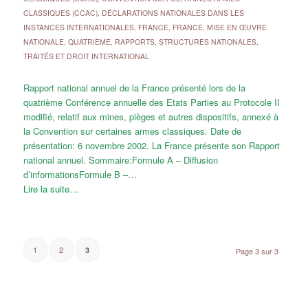
CLASSIQUES (CCAC)
,
DÉCLARATIONS NATIONALES DANS LES
INSTANCES INTERNATIONALES
,
FRANCE
,
FRANCE
,
MISE EN ŒUVRE
NATIONALE
,
QUATRIÈME
,
RAPPORTS
,
STRUCTURES NATIONALES
,
TRAITÉS ET DROIT INTERNATIONAL
Rapport national annuel de la France présenté lors de la
quatrième Conférence annuelle des Etats Parties au Protocole II
modifié, relatif aux mines, pièges et autres dispositifs, annexé à
la Convention sur certaines armes classiques. Date de
présentation: 6 novembre 2002. La France présente son Rapport
national annuel. Sommaire:Formule A – Diffusion
d’informationsFormule B –…
Lire la suite…
1
2
3
Page 3 sur 3