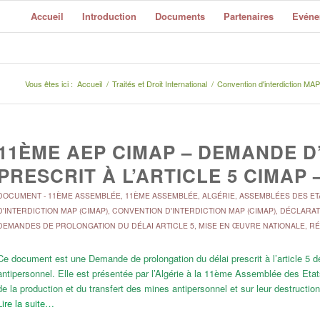
Accueil
Introduction
Documents
Partenaires
Evéne
Vous êtes ici :
Accueil
/
Traités et Droit International
/
Convention d'interdiction MA
11ÈME AEP CIMAP – DEMANDE D
PRESCRIT À L’ARTICLE 5 CIMAP 
DOCUMENT
-
11ÈME ASSEMBLÉE
,
11ÈME ASSEMBLÉE
,
ALGÉRIE
,
ASSEMBLÉES DES ET
D'INTERDICTION MAP (CIMAP)
,
CONVENTION D'INTERDICTION MAP (CIMAP)
,
DÉCLARAT
DEMANDES DE PROLONGATION DU DÉLAI ARTICLE 5
,
MISE EN ŒUVRE NATIONALE
,
RÉ
Ce document est une Demande de prolongation du délai prescrit à l’article 5 
antipersonnel. Elle est présentée par l’Algérie à la 11ème Assemblée des Etats
de la production et du transfert des mines antipersonnel et sur leur destructio
Lire la suite…