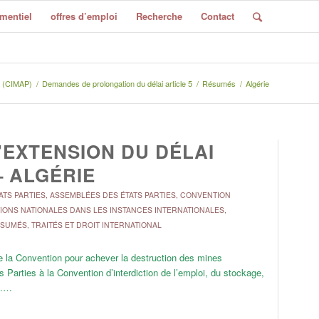
mentiel
offres d’emploi
Recherche
Contact
P (CIMAP)
/
Demandes de prolongation du délai article 5
/
Résumés
/
Algérie
’EXTENSION DU DÉLAI
– ALGÉRIE
ATS PARTIES
,
ASSEMBLÉES DES ÉTATS PARTIES
,
CONVENTION
IONS NATIONALES DANS LES INSTANCES INTERNATIONALES
,
SUMÉS
,
TRAITÉS ET DROIT INTERNATIONAL
de la Convention pour achever la destruction des mines
 Parties à la Convention d’interdiction de l’emploi, du stockage,
n.…