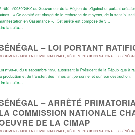
Arrêté n°0030/GRZ du Gouverneur de la Région de Ziguinchor portant création
mines . « Ce comité est chargé de la recherche de moyens, de la sensibilisatio
manifestation en Casamance ». Cet arrêté est composé de 3…
Lire la suite…
SÉNÉGAL – LOI PORTANT RATIFI
DOCUMENT
-
MISE EN ŒUVRE NATIONALE
,
RÉGLEMENTATIONS NATIONALES
,
SÉNÉGA
Loi n°98-40 du 8 septembre 1998 autorisant le Président de la République à rati
la production et du transfert des mines antipersonnel et sur leur destruction.
Lire la suite…
SÉNÉGAL – ARRÊTÉ PRIMATORI
LA COMMISSION NATIONALE CHA
OEUVRE DE LA CIMAP
DOCUMENT
-
MISE EN ŒUVRE NATIONALE
,
RÉGLEMENTATIONS NATIONALES
,
SÉNÉGA