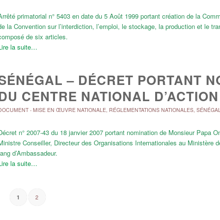
Arrêté primatorial n° 5403 en date du 5 Août 1999 portant création de la Comm
de la Convention sur l’interdiction, l’emploi, le stockage, la production et le tr
composé de six articles.
Lire la suite…
SÉNÉGAL – DÉCRET PORTANT N
DU CENTRE NATIONAL D’ACTION
DOCUMENT
-
MISE EN ŒUVRE NATIONALE
,
RÉGLEMENTATIONS NATIONALES
,
SÉNÉGA
Décret n° 2007-43 du 18 janvier 2007 portant nomination de Monsieur Papa O
Ministre Conseiller, Directeur des Organisations Internationales au Ministère
rang d’Ambassadeur.
Lire la suite…
2
1