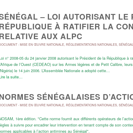
SÉNÉGAL – LOI AUTORISANT LE 
RÉPUBLIQUE À RATIFIER LA CO
RELATIVE AUX ALPC
DOCUMENT
-
MISE EN ŒUVRE NATIONALE
,
RÉGLEMENTATIONS NATIONALES
,
SÉNÉGA
Loi n° 2008-05 du 24 janvier 2008 autorisant le Président de la République à
l’Afrique de l’Ouest (CEDEAO) sur les Armes légères et de Petit Calibre, leur
(Nigéria) le 14 juin 2006. L’Assemblée Nationale a adopté cette…
Lire la suite…
NORMES SÉNÉGALAISES D’ACTI
DOCUMENT
-
MISE EN ŒUVRE NATIONALE
,
RÉGLEMENTATIONS NATIONALES
,
SÉNÉGA
NOSAM, 1ère édition. "Cette norme fournit aux différents opérateurs de l’acti
règles à suivre pour encadrer leur intervention en tenant compte de son cont
normes applicables à l’action antimines au Sénégal".