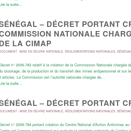
Lire la suite…
SÉNÉGAL – DÉCRET PORTANT C
COMMISSION NATIONALE CHARG
DE LA CIMAP
DOCUMENT
-
MISE EN ŒUVRE NATIONALE
,
RÉGLEMENTATIONS NATIONALES
,
SÉNÉGA
Décret n° 2006-783 relatif à la création de la Commission Nationale chargée de
du stockage, de la production et du transfert des mines antipersonnel et sur 
8 articles. La Commission est l’autorité nationale chargée de…
Lire la suite…
SÉNÉGAL – DÉCRET PORTANT C
DOCUMENT
-
MISE EN ŒUVRE NATIONALE
,
RÉGLEMENTATIONS NATIONALES
,
SÉNÉGA
Décret n° 2006-784 portant création du Centre National d’Action Antimines a
Centre est l’organe opérationnel qui exécute la stratégie nationale de l’action 