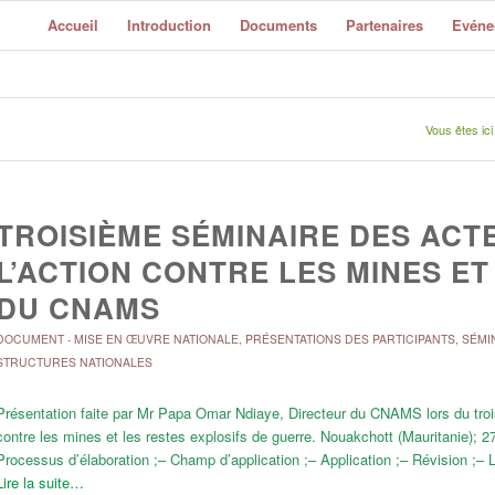
Accueil
Introduction
Documents
Partenaires
Evéne
Vous êtes ici 
TROISIÈME SÉMINAIRE DES AC
L’ACTION CONTRE LES MINES ET
DU CNAMS
DOCUMENT
-
MISE EN ŒUVRE NATIONALE
,
PRÉSENTATIONS DES PARTICIPANTS
,
SÉMI
STRUCTURES NATIONALES
Présentation faite par Mr Papa Omar Ndiaye, Directeur du CNAMS lors du troi
contre les mines et les restes explosifs de guerre. Nouakchott (Mauritanie); 
Processus d’élaboration ;– Champ d’application ;– Application ;– Révision ;– 
Lire la suite…