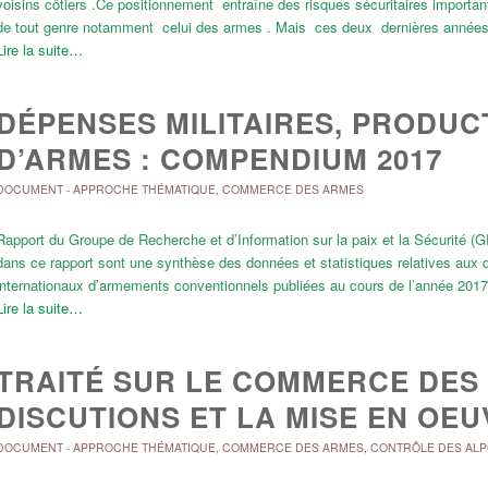
voisins côtiers .Ce positionnement entraîne des risques sécuritaires importants 
de tout genre notamment celui des armes . Mais ces deux dernières anné
Lire la suite…
DÉPENSES MILITAIRES, PRODUC
D’ARMES : COMPENDIUM 2017
DOCUMENT
-
APPROCHE THÉMATIQUE
,
COMMERCE DES ARMES
Rapport du Groupe de Recherche et d’Information sur la paix et la Sécurité (GR
dans ce rapport sont une synthèse des données et statistiques relatives aux d
internationaux d’armements conventionnels publiées au cours de l’année 201
Lire la suite…
TRAITÉ SUR LE COMMERCE DES 
DISCUTIONS ET LA MISE EN OEU
DOCUMENT
-
APPROCHE THÉMATIQUE
,
COMMERCE DES ARMES
,
CONTRÔLE DES ALP