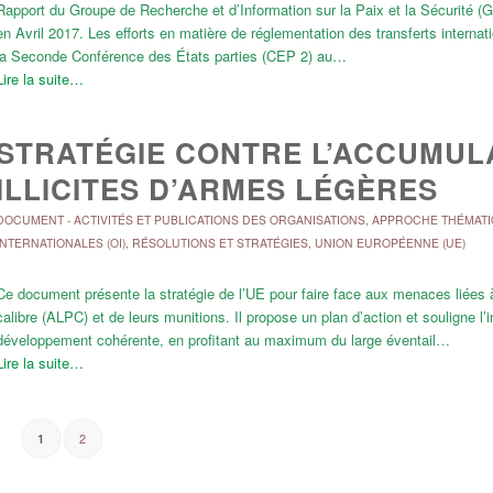
Rapport du Groupe de Recherche et d’Information sur la Paix et la Sécurité (GR
en Avril 2017. Les efforts en matière de réglementation des transferts inter
la Seconde Conférence des États parties (CEP 2) au…
Lire la suite…
STRATÉGIE CONTRE L’ACCUMULA
ILLICITES D’ARMES LÉGÈRES
DOCUMENT
-
ACTIVITÉS ET PUBLICATIONS DES ORGANISATIONS
,
APPROCHE THÉMAT
INTERNATIONALES (OI)
,
RÉSOLUTIONS ET STRATÉGIES
,
UNION EUROPÉENNE (UE)
Ce document présente la stratégie de l’UE pour faire face aux menaces liées à l
calibre (ALPC) et de leurs munitions. Il propose un plan d’action et souligne l
développement cohérente, en profitant au maximum du large éventail…
Lire la suite…
2
1