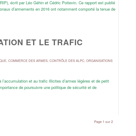
IP), écrit par Léo Géhin et Cédric Poitevin. Ce rapport est publié
nationaux d’armements en 2016 ont notamment comporté la tenue de
TION ET LE TRAFIC
IQUE
,
COMMERCE DES ARMES
,
CONTRÔLE DES ALPC
,
ORGANISATIONS
’accumulation et au trafic illicites d’armes légères et de petit
’importance de poursuivre une politique de sécurité et de
Page 1 sur 2