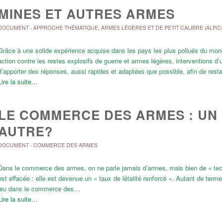
MINES ET AUTRES ARMES
DOCUMENT
-
APPROCHE THÉMATIQUE
,
ARMES LÉGÈRES ET DE PETIT CALIBRE (ALPC)
Grâce à une solide expérience acquise dans les pays les plus pollués du mon
action contre les restes explosifs de guerre et armes légères, interventions d
d’apporter des réponses, aussi rapides et adaptées que possible, afin de rest
Lire la suite…
LE COMMERCE DES ARMES : UN
AUTRE?
DOCUMENT
-
COMMERCE DES ARMES
Dans le commerce des armes, on ne parle jamais d’armes, mais bien de « tech
est effacée : elle est devenue un « taux de létalité renforcé ». Autant de terme
jeu dans le commerce des…
Lire la suite…