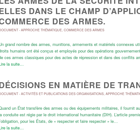
LES ARMES DE LA SÉCURITÉ IN
ELLES DANS LE CHAMP D’APPLI
COMMERCE DES ARMES.
DOCUMENT
-
APPROCHE THÉMATIQUE
,
COMMERCE DES ARMES
Un grand nombre des armes, munitions, armements et matériels connexes util
droits humains ont été conçus et employés pour des opérations gouvernementales
de ces armes classiques pour des actes de répression et dans des conflits 
Lire la suite…
DÉCISIONS EN MATIÈRE DE TRA
DOCUMENT
-
ACTIVITÉS ET PUBLICATIONS DES ORGANISATIONS
,
APPROCHE THÉMAT
Quand un État transfère des armes ou des équipements militaires, il fournit a
la conduite est régie par le droit international humanitaire (DIH). L’article 
l’obligation, pour les États, de « respecter et faire respecter » le…
Lire la suite…