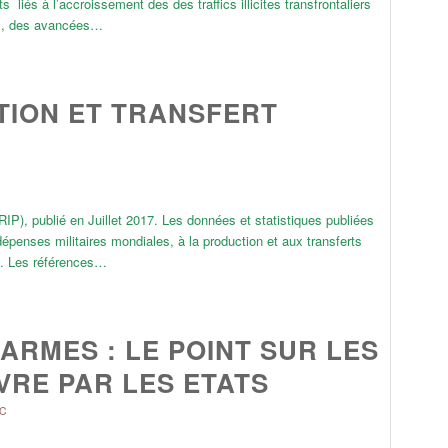
liés à l’accroissement des des traffics illicites transfrontaliers
es, des avancées…
TION ET TRANSFERT
IP), publié en Juillet 2017. Les données et statistiques publiées
épenses militaires mondiales, à la production et aux transferts
7. Les références…
ARMES : LE POINT SUR LES
VRE PAR LES ETATS
C