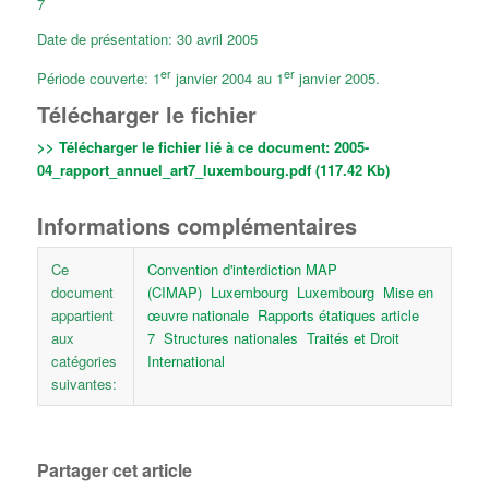
7
Date de présentation: 30 avril 2005
er
er
Période couverte: 1
janvier 2004 au 1
janvier 2005.
Télécharger le fichier
>> Télécharger le fichier lié à ce document:
2005-
04_rapport_annuel_art7_luxembourg.pdf (117.42 Kb)
Informations complémentaires
Ce
Convention d'interdiction MAP
document
(CIMAP)
Luxembourg
Luxembourg
Mise en
appartient
œuvre nationale
Rapports étatiques article
aux
7
Structures nationales
Traités et Droit
catégories
International
suivantes:
Partager cet article