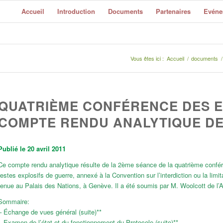
Accueil
Introduction
Documents
Partenaires
Evéne
Vous êtes ici :
Accueil
/
documents
/
QUATRIÈME CONFÉRENCE DES E
COMPTE RENDU ANALYTIQUE DE
Publié le 20 avril 2011
Ce compte rendu analytique résulte de la 2ème séance de la quatrième confér
restes explosifs de guerre, annexé à la Convention sur l’interdiction ou la lim
tenue au Palais des Nations, à Genève. Il a été soumis par M. Woolcott de l’A
Sommaire:
– Échange de vues général (suite)**
– Examen de l’état et du fonctionnement du Protocole (suite)**