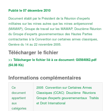
Publié le 07 décembre 2010
Document établi par le Président de la Réunion d’experts
militaires sur les mines autres que les mines antipersonnel
(MAMAP), Groupe de travail sur les MAMAP, Douzième Réunion
du Groupe d’experts gouvernementaux des Hautes Parties
contractantes à la Convention sur certaines armes classiques,
Genève du 14 au 22 novembre 2005.
Télécharger le fichier
>> Télécharger le fichier lié à ce document:
G0564062.pdf
(64.08 Kb)
Informations complémentaires
Ce
2005
Convention sur Certaines Armes
document
Classiques (CCAC)
Douzième
Réunions
appartient
Groupe d'experts gouvernementaux
Traités
aux
et Droit International
catégories