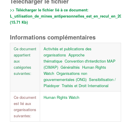
Télécharger le fichier
>> Télécharger le fichier lié à ce document:
L_utilisation_de_mines_antipersonnelles_est_en_recul_en_2005.pd
(15.71 Kb)
Informations complémentaires
Ce document
Activités et publications des
appartient
organisations
Approche
aux
thématique
Convention d'interdiction MAP
catégories
(CIMAP)
Généralités
Human Rights
suivantes:
Watch
Organisations non
gouvernementales (ONG)
Sensibilisation /
Plaidoyer
Traités et Droit International
Ce document
Human Rights Watch
est lié aux
organisations
suivantes: