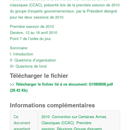
classiques (CCAC), présenté lors de la première session de 2010
du groupe d’experts gouvernementaux, par le Président désigné
pour les deux sessions de 2010.
Première session de 2010
Genève, 12 au 16 avril 2010
Point 7 de l’ordre du jour
Sommaire:
I- Introduction
II- Questions d’organisation
III- Questions de fond
Télécharger le fichier
>> Télécharger le fichier lié à ce document:
G1060608.pdf
(29.42 Kb)
Informations complémentaires
Ce
2010
Convention sur Certaines Armes
document
Classiques (CCAC)
Première
appartient
session
Réunions Groupe d'experts