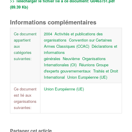
>> Télécharger le fichier lié à ce document:
G0463751.pdf
(89.39 Kb)
Informations complémentaires
Ce document
2004
Activités et publications des
appartient
organisations
Convention sur Certaines
aux
Armes Classiques (CCAC)
Déclarations et
catégories
informations
suivantes:
générales
Neuvième
Organisations
Internationales (OI)
Réunions Groupe
d'experts gouvernementaux
Traités et Droit
International
Union Européenne (UE)
Ce document
Union Européenne (UE)
est lié aux
organisations
suivantes:
Partager cet article