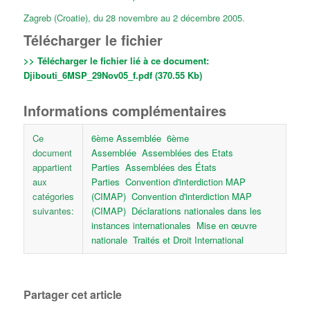
Zagreb (Croatie), du 28 novembre au 2 décembre 2005.
Télécharger le fichier
>> Télécharger le fichier lié à ce document:
Djibouti_6MSP_29Nov05_f.pdf (370.55 Kb)
Informations complémentaires
Ce
6ème Assemblée
6ème
document
Assemblée
Assemblées des Etats
appartient
Parties
Assemblées des États
aux
Parties
Convention d'interdiction MAP
catégories
(CIMAP)
Convention d'interdiction MAP
suivantes:
(CIMAP)
Déclarations nationales dans les
instances internationales
Mise en œuvre
nationale
Traités et Droit International
Partager cet article