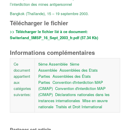
l’interdiction des mines antipersonnel
Bangkok (Thaïlande), 15 – 19 septembre 2003.
Télécharger le fichier
>> Télécharger le fichier lié à ce document:
Switerland_5MSP_16_Sept_2003_fr.pdf (57.34 Kb)
Informations complémentaires
Ce
5ème Assemblée
5ème
document
Assemblée
Assemblées des Etats
appartient
Parties
Assemblées des États
aux
Parties
Convention d'interdiction MAP
catégories
(CIMAP)
Convention d'interdiction MAP
suivantes:
(CIMAP)
Déclarations nationales dans les
instances internationales
Mise en œuvre
nationale
Traités et Droit International
Partager cet article