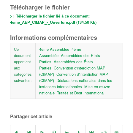
Télécharger le fichier
>> Télécharger le fichier lié à ce document:
4eme_AEP_CIMAP_-_Ouverture.pdf (134.50 Kb)
Informations complémentaires
Ce
4ème Assemblée
4ème
document
Assemblée
Assemblées des Etats
appartient
Parties
Assemblées des États
aux
Parties
Convention d'interdiction MAP
catégories
(CIMAP)
Convention d'interdiction MAP
suivantes:
(CIMAP)
Déclarations nationales dans les
instances internationales
Mise en œuvre
nationale
Traités et Droit International
Partager cet article