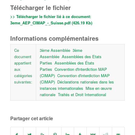
Télécharger le fichier
>> Télécharger le fichier lié à ce document:
3eme_AEP_CIMAP_-_Suisse.pdf (426.19 Kb)
Informations complémentaires
Ce
3ème Assemblée
3ème
document
Assemblée
Assemblées des Etats
appartient
Parties
Assemblées des États
aux
Parties
Convention d'interdiction MAP
catégories
(CIMAP)
Convention d'interdiction MAP
suivantes:
(CIMAP)
Déclarations nationales dans les
instances internationales
Mise en œuvre
nationale
Traités et Droit International
Partager cet article