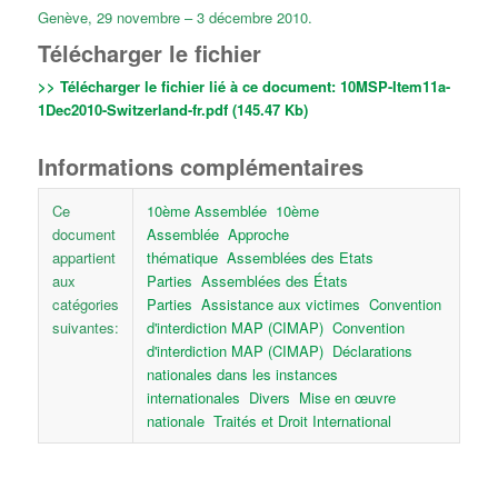
Genève, 29 novembre – 3 décembre 2010.
Télécharger le fichier
>> Télécharger le fichier lié à ce document:
10MSP-Item11a-
1Dec2010-Switzerland-fr.pdf (145.47 Kb)
Informations complémentaires
Ce
10ème Assemblée
10ème
document
Assemblée
Approche
appartient
thématique
Assemblées des Etats
aux
Parties
Assemblées des États
catégories
Parties
Assistance aux victimes
Convention
suivantes:
d'interdiction MAP (CIMAP)
Convention
d'interdiction MAP (CIMAP)
Déclarations
nationales dans les instances
internationales
Divers
Mise en œuvre
nationale
Traités et Droit International