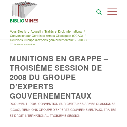
Vous êtes ici :
Accueil
/
Traités et Droit International
/
Convention sur Certaines Armes Classiques (CCAC)
/
Réunions Groupe d'experts gouvernementaux
/
2008
/
Troisième session
MUNITIONS EN GRAPPE –
TROISIÈME SESSION DE
2008 DU GROUPE
D’EXPERTS
GOUVERNEMENTAUX
DOCUMENT
-
2008
,
CONVENTION SUR CERTAINES ARMES CLASSIQUES
(CCAC)
,
RÉUNIONS GROUPE D'EXPERTS GOUVERNEMENTAUX
,
TRAITÉS
ET DROIT INTERNATIONAL
,
TROISIÈME SESSION