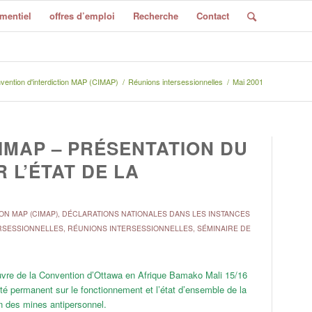
mentiel
offres d’emploi
Recherche
Contact
vention d'interdiction MAP (CIMAP)
/
Réunions intersessionnelles
/
Mai 2001
CIMAP – PRÉSENTATION DU
 L’ÉTAT DE LA
ON MAP (CIMAP)
,
DÉCLARATIONS NATIONALES DANS LES INSTANCES
RSESSIONNELLES
,
RÉUNIONS INTERSESSIONNELLES
,
SÉMINAIRE DE
oeuvre de la Convention d’Ottawa en Afrique Bamako Mali 15/16
é permanent sur le fonctionnement et l’état d’ensemble de la
n des mines antipersonnel.