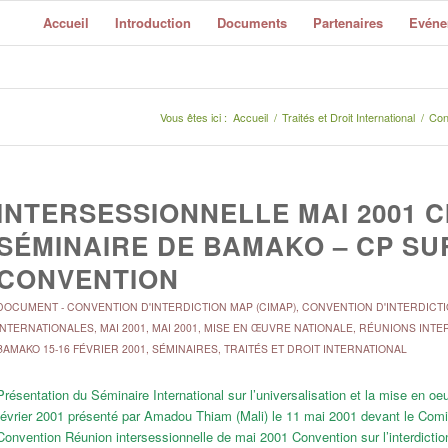
Accueil
Introduction
Documents
Partenaires
Evéne
Vous êtes ici :
Accueil
/
Traités et Droit International
/
Con
INTERSESSIONNELLE MAI 2001 
SÉMINAIRE DE BAMAKO – CP SUR
CONVENTION
DOCUMENT
-
CONVENTION D'INTERDICTION MAP (CIMAP)
,
CONVENTION D'INTERDICTI
INTERNATIONALES
,
MAI 2001
,
MAI 2001
,
MISE EN ŒUVRE NATIONALE
,
RÉUNIONS INTE
BAMAKO 15-16 FÉVRIER 2001
,
SÉMINAIRES
,
TRAITÉS ET DROIT INTERNATIONAL
Présentation du Séminaire International sur l’universalisation et la mise en 
février 2001 présenté par Amadou Thiam (Mali) le 11 mai 2001 devant le Comit
Convention Réunion intersessionnelle de mai 2001 Convention sur l’interdictio