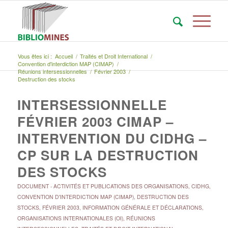
Vous êtes ici :
Accueil
/
Traités et Droit International
/
Convention d'interdiction MAP (CIMAP)
/
Réunions intersessionnelles
/
Février 2003
/
Destruction des stocks
INTERSESSIONNELLE
FÉVRIER 2003 CIMAP –
INTERVENTION DU CIDHG –
CP SUR LA DESTRUCTION
DES STOCKS
DOCUMENT
-
ACTIVITÉS ET PUBLICATIONS DES ORGANISATIONS
,
CIDHG
,
CONVENTION D'INTERDICTION MAP (CIMAP)
,
DESTRUCTION DES
STOCKS
,
FÉVRIER 2003
,
INFORMATION GÉNÉRALE ET DÉCLARATIONS
,
ORGANISATIONS INTERNATIONALES (OI)
,
RÉUNIONS