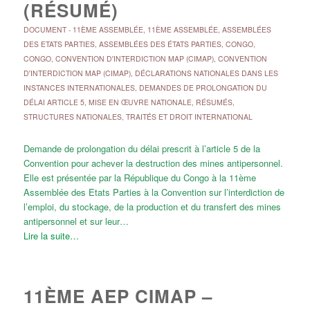
(RÉSUMÉ)
DOCUMENT
-
11ÈME ASSEMBLÉE
,
11ÈME ASSEMBLÉE
,
ASSEMBLÉES
DES ETATS PARTIES
,
ASSEMBLÉES DES ÉTATS PARTIES
,
CONGO
,
CONGO
,
CONVENTION D'INTERDICTION MAP (CIMAP)
,
CONVENTION
D'INTERDICTION MAP (CIMAP)
,
DÉCLARATIONS NATIONALES DANS LES
INSTANCES INTERNATIONALES
,
DEMANDES DE PROLONGATION DU
DÉLAI ARTICLE 5
,
MISE EN ŒUVRE NATIONALE
,
RÉSUMÉS
,
STRUCTURES NATIONALES
,
TRAITÉS ET DROIT INTERNATIONAL
Demande de prolongation du délai prescrit à l’article 5 de la
Convention pour achever la destruction des mines antipersonnel.
Elle est présentée par la République du Congo à la 11ème
Assemblée des Etats Parties à la Convention sur l’interdiction de
l’emploi, du stockage, de la production et du transfert des mines
antipersonnel et sur leur…
Lire la suite…
11ÈME AEP CIMAP –