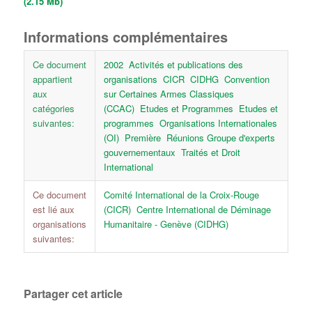
(2.15 Mb)
Informations complémentaires
Ce document
2002
Activités et publications des
appartient
organisations
CICR
CIDHG
Convention
aux
sur Certaines Armes Classiques
catégories
(CCAC)
Etudes et Programmes
Etudes et
suivantes:
programmes
Organisations Internationales
(OI)
Première
Réunions Groupe d'experts
gouvernementaux
Traités et Droit
International
Ce document
Comité International de la Croix-Rouge
est lié aux
(CICR)
Centre International de Déminage
organisations
Humanitaire - Genève (CIDHG)
suivantes:
Partager cet article