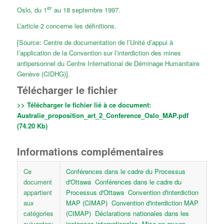
er
Oslo, du 1
au 18 septembre 1997.
L’article 2 concerne les définitions.
[Source: Centre de documentation de l’Unité d’appui à
l’application de la Convention sur l’interdiction des mines
antipersonnel du Centre International de Déminage Humanitaire
Genève (CIDHG)].
Télécharger le fichier
>> Télécharger le fichier lié à ce document:
Australie_proposition_art_2_Conference_Oslo_MAP.pdf
(74.20 Kb)
Informations complémentaires
Ce
Conférences dans le cadre du Processus
document
d'Ottawa
Conférences dans le cadre du
appartient
Processus d'Ottawa
Convention d'interdiction
aux
MAP (CIMAP)
Convention d'interdiction MAP
catégories
(CIMAP)
Déclarations nationales dans les
suivantes:
instances internationales
Mise en œuvre