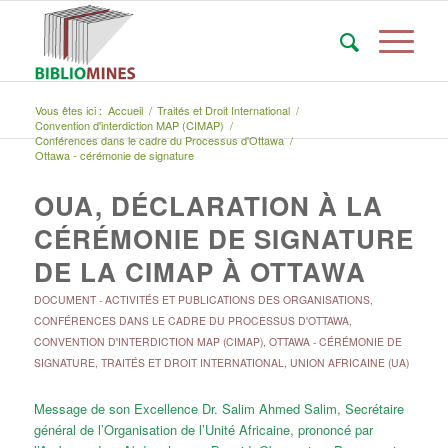
Vous êtes ici :
Accueil
/
Traités et Droit International
/
Convention d'interdiction MAP (CIMAP)
/
Conférences dans le cadre du Processus d'Ottawa
/
Ottawa - cérémonie de signature
OUA, DÉCLARATION À LA
CÉRÉMONIE DE SIGNATURE
DE LA CIMAP À OTTAWA
DOCUMENT
-
ACTIVITÉS ET PUBLICATIONS DES ORGANISATIONS
,
CONFÉRENCES DANS LE CADRE DU PROCESSUS D'OTTAWA
,
CONVENTION D'INTERDICTION MAP (CIMAP)
,
OTTAWA - CÉRÉMONIE DE
SIGNATURE
,
TRAITÉS ET DROIT INTERNATIONAL
,
UNION AFRICAINE (UA)
Message de son Excellence Dr. Salim Ahmed Salim, Secrétaire
général de l’Organisation de l’Unité Africaine, prononcé par