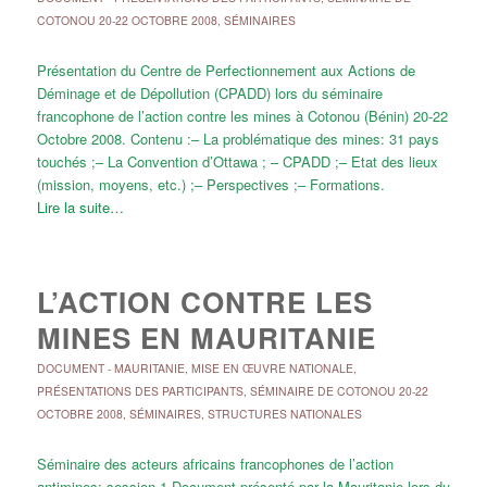
COTONOU 20-22 OCTOBRE 2008
,
SÉMINAIRES
Présentation du Centre de Perfectionnement aux Actions de
Déminage et de Dépollution (CPADD) lors du séminaire
francophone de l’action contre les mines à Cotonou (Bénin) 20-22
Octobre 2008. Contenu :– La problématique des mines: 31 pays
touchés ;– La Convention d’Ottawa ; – CPADD ;– Etat des lieux
(mission, moyens, etc.) ;– Perspectives ;– Formations.
Lire la suite…
L’ACTION CONTRE LES
MINES EN MAURITANIE
DOCUMENT
-
MAURITANIE
,
MISE EN ŒUVRE NATIONALE
,
PRÉSENTATIONS DES PARTICIPANTS
,
SÉMINAIRE DE COTONOU 20-22
OCTOBRE 2008
,
SÉMINAIRES
,
STRUCTURES NATIONALES
Séminaire des acteurs africains francophones de l’action
antimines: session 1 Document présenté par la Mauritanie lors du