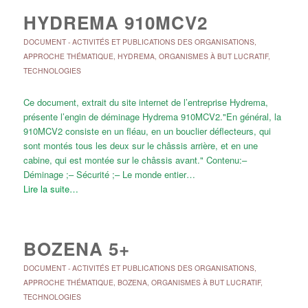
HYDREMA 910MCV2
DOCUMENT
-
ACTIVITÉS ET PUBLICATIONS DES ORGANISATIONS
,
APPROCHE THÉMATIQUE
,
HYDREMA
,
ORGANISMES À BUT LUCRATIF
,
TECHNOLOGIES
Ce document, extrait du site internet de l’entreprise Hydrema,
présente l’engin de déminage Hydrema 910MCV2."En général, la
910MCV2 consiste en un fléau, en un bouclier déflecteurs, qui
sont montés tous les deux sur le châssis arrière, et en une
cabine, qui est montée sur le châssis avant." Contenu:–
Déminage ;– Sécurité ;– Le monde entier…
Lire la suite…
BOZENA 5+
DOCUMENT
-
ACTIVITÉS ET PUBLICATIONS DES ORGANISATIONS
,
APPROCHE THÉMATIQUE
,
BOZENA
,
ORGANISMES À BUT LUCRATIF
,
TECHNOLOGIES